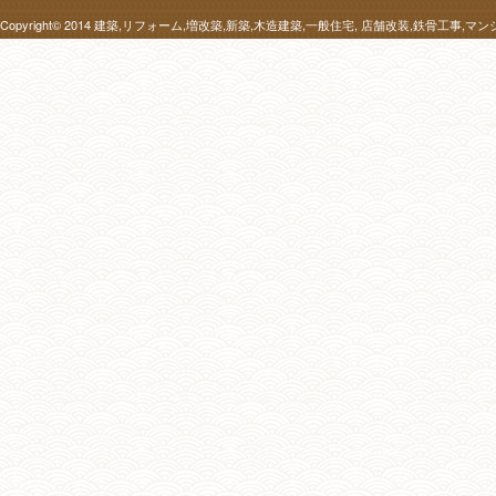
Copyright© 2014
建築,リフォーム,増改築,新築,木造建築,一般住宅, 店舗改装,鉄骨工事,