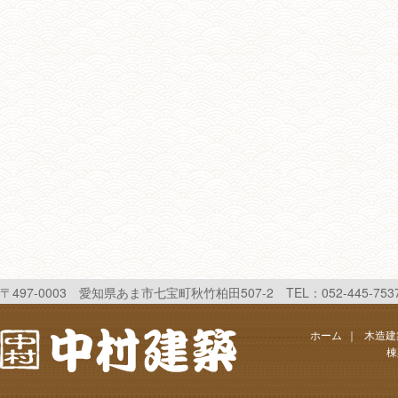
〒497-0003 愛知県あま市七宝町秋竹柏田507-2 TEL：052-445-7537 FAX
ホーム
｜
木造建
棟