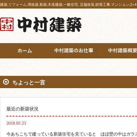
建築,リフォーム,増改築,新築,木造建築,一般住宅, 店舗改装,鉄骨工事,マンション
ちよっと一言
最近の新築状況
2018.05.23
今あちこちで建っている新築住宅を見ていると ほぼ壁の中はガラ