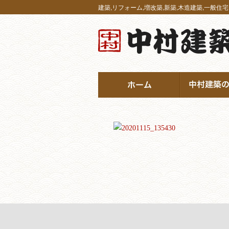
建築,リフォーム,増改築,新築,木造建築,一般住