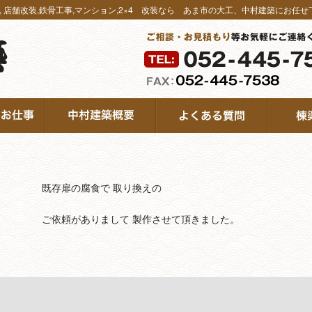
宅, 店舗改装,鉄骨工事,マンション,2×4 改装なら あま市の大工、中村建築にお任
既存扉の腐食で 取り換えの
ご依頼がありまして 製作させて頂きました。