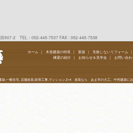
 TEL：052-445-7537 FAX : 052-445-7538
ホーム
｜
木造建築の特長
｜
新築
｜
失敗しないリフォーム
棟梁の紹介
｜
お知らせ＆見学会
｜
お問い合わ
造建築,一般住宅, 店舗改装,鉄骨工事,マンション,2×4 改装なら あま市の大工、中村建築に