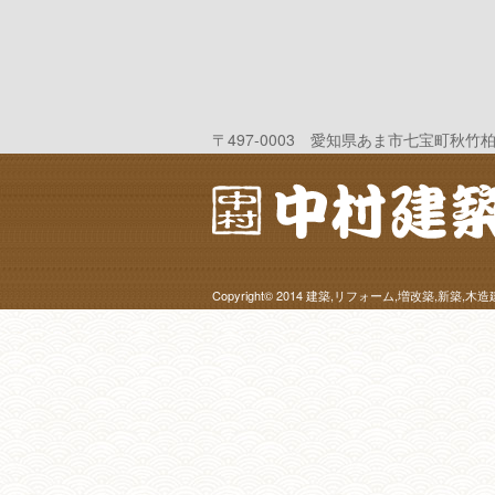
〒497-0003 愛知県あま市七宝町秋竹柏田507-2
Copyright© 2014
建築,リフォーム,増改築,新築,木