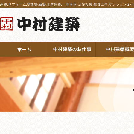
建築,リフォーム,増改築,新築,木造建築,一般住宅, 店舗改装,鉄骨工事,マンション