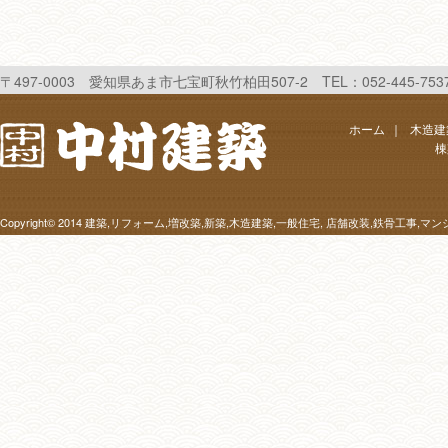
〒497-0003 愛知県あま市七宝町秋竹柏田507-2 TEL：052-445-7537 FAX
ホーム
｜
木造建
棟
Copyright© 2014
建築,リフォーム,増改築,新築,木造建築,一般住宅, 店舗改装,鉄骨工事,